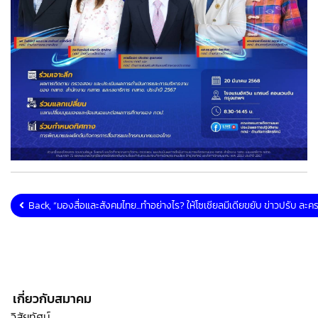
Back, “มองสื่อและสังคมไทย...ทำอย่างไร? ให้โซเชียลมีเดียขยับ ข่าวปรับ ละคร
เกี่ยวกับสมาคม
วิสัยทัศน์