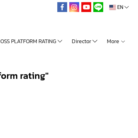
EN
OSS PLATFORM RATING
Director
More
aform rating"