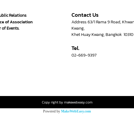
Contact Us
ublic Relations
ce of Association
Address: 63/1 Rama 9 Road, Khwa
 of Events.
Kwang,
Khet Huay Kwang, Bangkok 10310
Tel.
02-669-9397
Copy right by makewebeasy.com
Powered by
MakeWebEasy.com