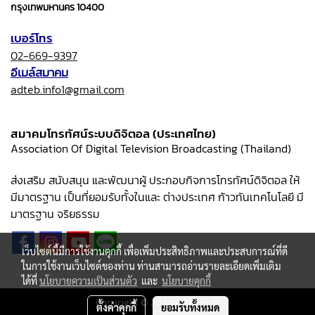
กรุงเทพมหานคร 10400
เบอร์โทร
02-669-9397
อีเมล์สมาคม
adteb.info1@gmail.com
สมาคมโทรทัศน์ระบบดิจิตอล (ประเทศไทย)
Association Of Digital Television Broadcasting (Thailand)
ส่งเสริม สนับสนุน และพัฒนาผู้ ประกอบกิจการโทรทัศน์ดิจิตอล ให้
มีมาตรฐาน เป็นที่ยอมรับทั้งในและ ต่างประเทศ ก้าวทันเทคโนโลยี มี
มาตรฐาน จริยธรรม
เว็บไซต์นี้มีการใช้งานคุกกี้ เพื่อเพิ่มประสิทธิภาพและประสบการณ์ที่ดี
ในการใช้งานเว็บไซต์ของท่าน ท่านสามารถอ่านรายละเอียดเพิ่มเติม
ได้ที่
นโยบายความเป็นส่วนตัว
และ
นโยบายคุกกี้
Copyright © 2022 adteb.or.th
ตั้งค่าคุกกี้
ยอมรับทั้งหมด