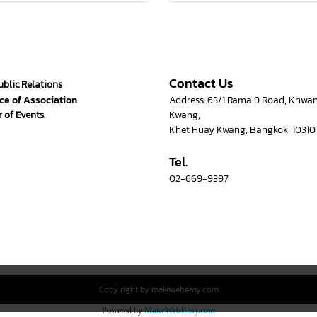
Contact Us
ublic Relations
ce of Association
Address: 63/1 Rama 9 Road, Khwa
 of Events.
Kwang,
Khet Huay Kwang, Bangkok 10310
Tel.
02-669-9397
Copy right by makewebeasy.com
Powered by
MakeWebEasy.com