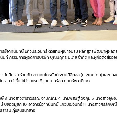
ารย์อาทินันทน์ แก้วประจันทร์ ตัวแทนผู้เข้าอบรม หลักสูตรพัฒนาผู้ผล
นันท์ กรรมการผู้จัดการบริษัท บุญมีฤทธิ์ มีเดีย จำกัด และผู้ก่อตั้งสื่
สถาบันอิศรา) ร่วมกับ สมาคมโทรทัศน์ระบบดิจิตอล (ประเทศไทย) และกอง
โนรามา 1 ชั้น 14 โรงแรม ดิ เอมเมอรัลด์ ถนนรัชดาภิเษก
ษ์ 3. นางสาวดาราวรรณ จาปัญญะ 4. นายพิสิษฐ์ วจีภูมิ 5. นางสาวอุษณ
 ปลอดมูสิก 10. อาจารย์อาทินันทน์ แก้วประจันทร์ 11. นางสาวศิริลักษณ์ 
ยธราธิบ ภู่แสนธนาสาร