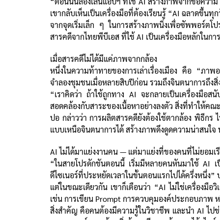
“ตอนนั้นลองเล่นแอปฯ ที่ใช้ AI สร้างภาพจากข้อความ ตอ
เขากลับเห็นเป็นเครื่องมือที่ต้องเรียนรู้ “AI ฉลาดขึ้นทุ
จากจุดเริ่มเล็ก ๆ ในการสร้างภาพนิ่งเพื่อซัพพอร์ตโป
สารคดีจากไทยพีบีเอส ที่ใช้ AI เป็นเครื่องมือหลักใ
เมื่อสารคดีไม่ได้มีแค่ภาพจากกล้อง
หนึ่งในความท้าทายของการเล่าเรื่องเมือง คือ “ภาพอด
จำลองชุมชนเมื่อหลายสิบปีก่อน รวมถึงจินตนาการถึงสิ่
“เราคิดว่า ถ้าใช้ถูกทาง AI จะกลายเป็นเครื่องมือส
สอดคล้องกับสาระของเนื้อหาอย่างลงตัว สิ่งที่ทำให้คณะ
ปอ กล่าวว่า การผลิตสารคดียังต้องใช้ตากล้อง พิธีก
แบบเหนือจินตนาการได้ สร้างภาพดึงดูดความน่าสนใจ ทำใ
AI ไม่ได้มาแย่งงานคน — แต่มาแย่งที่ของคนที่ไม่ยอมเรี
“ในสายโปรดักชันตอนนี้ เริ่มมีหลายคนหันมาใช้ AI เป็
ดีไซเนอร์ที่ประหยัดเวลาในขั้นตอนแรกไปได้ครึ่งหนึ่ง” 
แต่ในขณะเดียวกัน เขาก็เตือนว่า “AI ไม่ใช่เครื่องม
เช่น การเขียน Prompt การควบคุมองค์ประกอบภาพ หรื
สิ่งสำคัญ คือคนต้องมีความรู้ในวิชาชีพ และนำ AI ไปช่ว