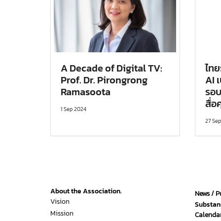
A Decade of Digital TV:
ไทย
Prof. Dr. Pirongrong
AI 
Ramasoota
รอบ
สื่
1 Sep 2024
27 Se
About the Association.
News / P
Vision
Substan
Mission
Calendar