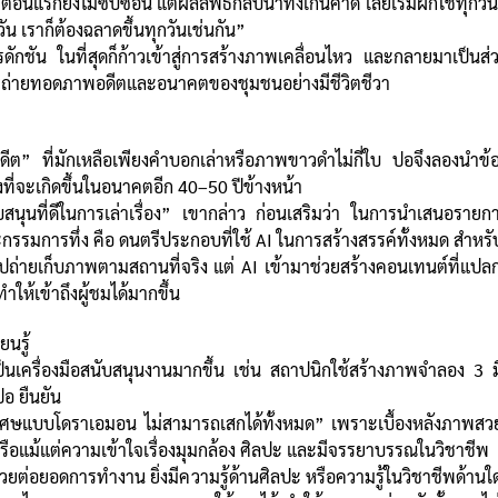
นแรกยังไม่ซับซ้อน แต่ผลลัพธ์กลับน่าทึ่งเกินคาด เลยเริ่มฝึกใช้ทุกวัน”
กวัน เราก็ต้องฉลาดขึ้นทุกวันเช่นกัน”
รดักชัน ในที่สุดก็ก้าวเข้าสู่การสร้างภาพเคลื่อนไหว และกลายมาเป็น
นการถ่ายทอดภาพอดีตและอนาคตของชุมชนอย่างมีชีวิตชีวา
ีต” ที่มักเหลือเพียงคำบอกเล่าหรือภาพขาวดำไม่กี่ใบ ปอจึงลองนำข้อม
งที่จะเกิดขึ้นในอนาคตอีก 40–50 ปีข้างหน้า
นับสนุนที่ดีในการเล่าเรื่อง” เขากล่าว ก่อนเสริมว่า ในการนำเสนอรา
กรรมการทึ่ง คือ ดนตรีประกอบที่ใช้ AI ในการสร้างสรรค์ทั้งหมด สำหรับส
ร ไปถ่ายเก็บภาพตามสถานที่จริง แต่ AI เข้ามาช่วยสร้างคอนเทนต์ที
ห้เข้าถึงผู้ชมได้มากขึ้น
ยนรู้
นเครื่องมือสนับสนุนงานมากขึ้น เช่น สถาปนิกใช้สร้างภาพจำลอง 3 มิติ 
ปอ ยืนยัน
ือวิเศษแบบโดราเอมอน ไม่สามารถเสกได้ทั้งหมด” เพราะเบื้องหลังภาพสวย
อแม้แต่ความเข้าใจเรื่องมุมกล้อง ศิลปะ และมีจรรยาบรรณในวิชาชีพ
ยต่อยอดการทำงาน ยิ่งมีความรู้ด้านศิลปะ หรือความรู้ในวิชาชีพด้านใดด้า