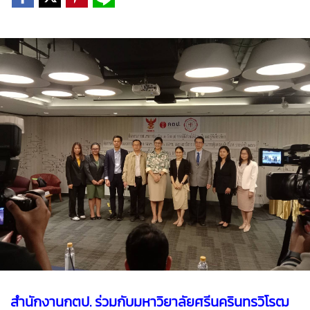
สำนักงานกตป. ร่วมกับมหาวิยาลัยศรีนครินทรวิโรฒ