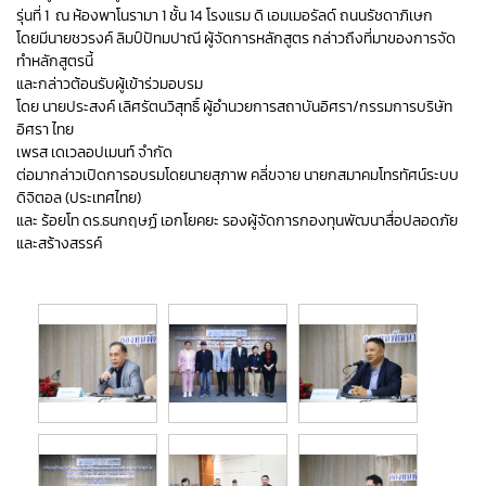
รุ่นที่ 1 ณ ห้องพาโนรามา 1 ชั้น 14 โรงแรม ดิ เอมเมอรัลด์ ถนนรัชดาภิเษก
โดยมีนายชวรงค์ ลิมป์ปัทมปาณี ผู้จัดการหลักสูตร กล่าวถึงที่มาของการจัด
ทำหลักสูตรนี้
และกล่าวต้อนรับผู้เข้าร่วมอบรม
โดย นายประสงค์ เลิศรัตนวิสุทธิ์ ผู้อำนวยการสถาบันอิศรา/กรรมการบริษัท
อิศรา ไทย
เพรส เดเวลอปเมนท์ จำกัด
ต่อมากล่าวเปิดการอบรมโดยนายสุภาพ คลี่ขจาย นายกสมาคมโทรทัศน์ระบบ
ดิจิตอล (ประเทศไทย)
และ ร้อยโท ดร.ธนกฤษฏ์ เอกโยคยะ รองผู้จัดการกองทุนพัฒนาสื่อปลอดภัย
และสร้างสรรค์